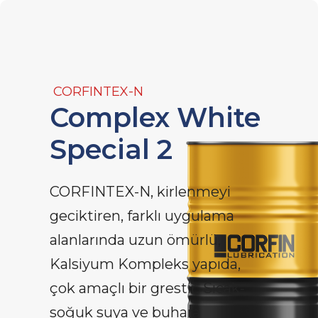
CORFINTEX-N
Complex White
Special 2
CORFINTEX-N, kirlenmeyi
geciktiren, farklı uygulama
alanlarında uzun ömürlü,
Kalsiyum Kompleks yapıda,
çok amaçlı bir grestir. Sıcak-
soğuk suya ve buhara