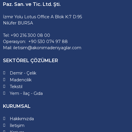
Paz. San. ve Tic. Ltd. Şti.
İzmir Yolu Lotus Office A Blok K:7 D:95
Nilüfer BURSA
Tel: +90 216 300 08 00
Operasyon: +90 530 074 97 88
Mail: iletisim@akonimadeniyaglar.com
SEKTÖREL ÇÖZÜMLER
Demir - Çelik
Madencilik
Tekstil
Yem - İlaç - Gıda
KURUMSAL
Hakkımızda
İletişim