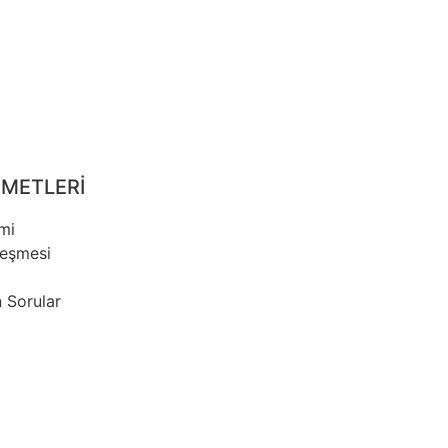
ZMETLERİ
imi
leşmesi
 Sorular