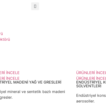
rü
ektörü
Rİ İNCELE
ÜRÜNLERİ İNCE
Rİ İNCELE
ÜRÜNLERİ İNCE
RİYEL MADENİ YAĞ VE GRESLERİ
ENDÜSTRİYEL 
SOLVENTLERİ
iyel mineral ve sentetik bazlı madeni
Endüstriyel konsa
gresler.
aerosoller.