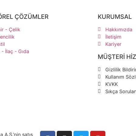
ÖREL ÇÖZÜMLER
KURUMSAL
r - Çelik
Hakkımızda
ncilik
İletişim
til
Kariyer
- İlaç - Gıda
MÜŞTERİ Hİ
Gizlilik Bildir
Kullanım Söz
KVKK
Sıkça Sorulan
 A.Ş.’nin satış