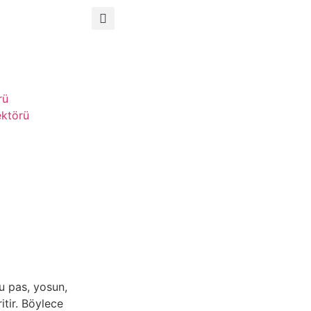
rü
ektörü
u pas, yosun,
itir. Böylece