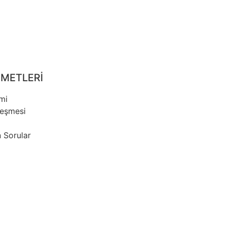
ZMETLERİ
imi
leşmesi
 Sorular