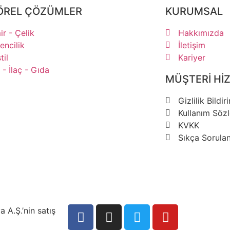
ÖREL ÇÖZÜMLER
KURUMSAL
r - Çelik
Hakkımızda
ncilik
İletişim
til
Kariyer
- İlaç - Gıda
MÜŞTERİ Hİ
Gizlilik Bildir
Kullanım Söz
KVKK
Sıkça Sorulan
 A.Ş.’nin satış